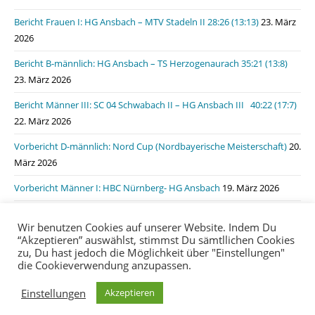
Bericht Frauen I: HG Ansbach – MTV Stadeln II 28:26 (13:13)
23. März
2026
Bericht B-männlich: HG Ansbach – TS Herzogenaurach 35:21 (13:8)
23. März 2026
Bericht Männer III: SC 04 Schwabach II – HG Ansbach III 40:22 (17:7)
22. März 2026
Vorbericht D-männlich: Nord Cup (Nordbayerische Meisterschaft)
20.
März 2026
Vorbericht Männer I: HBC Nürnberg- HG Ansbach
19. März 2026
Bericht Männer I: HSG Lauf/Heroldsberg – HG Ansbach 31:31 (15:11)
Wir benutzen Cookies auf unserer Website. Indem Du
19. März 2026
“Akzeptieren” auswählst, stimmst Du sämtllichen Cookies
zu, Du hast jedoch die Möglichkeit über "Einstellungen"
die Cookieverwendung anzupassen.
Impressum
Datenschutzerklärung
login
Einstellungen
Akzeptieren
Copyright 2020 | HG Ansbach