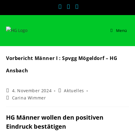
Zum
Inhalt
springen
Menü
Vorbericht Männer I : Spvgg Mögeldorf – HG
Ansbach
Beitrag
Beitrags-
4. November 2024
Aktuelles
veröffentlicht:
Kategorie:
Beitrags-
Carina Wimmer
Autor:
HG Männer wollen den positiven
Eindruck bestätigen