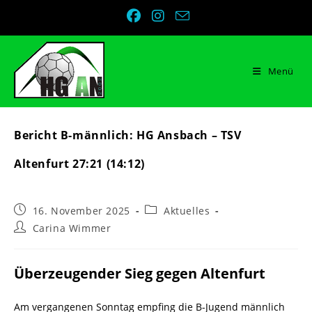
Zum
Inhalt
springen
Menü
Bericht B-männlich: HG Ansbach – TSV
Altenfurt 27:21 (14:12)
Beitrag
Beitrags-
16. November 2025
Aktuelles
veröffentlicht:
Kategorie:
Beitrags-
Carina Wimmer
Autor:
Überzeugender Sieg gegen Altenfurt
Am vergangenen Sonntag empfing die B-Jugend männlich