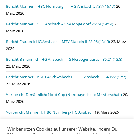
Bericht Männer I: HBC Nürnberg II – HG Ansbach 27:37 (16:17)
26.
März 2026
Bericht Männer II: HG Ansbach – SpV Mögeldorf 25:29 (14:14)
23.
März 2026
Bericht Frauen I: HG Ansbach – MTV Stadeln II 28:26 (13:13)
23. März
2026
Bericht B-männlich: HG Ansbach – TS Herzogenaurach 35:21 (13:8)
23. März 2026
Bericht Männer III: SC 04 Schwabach II – HG Ansbach III 40:22 (17:7)
22. März 2026
Vorbericht D-männlich: Nord Cup (Nordbayerische Meisterschaft)
20.
März 2026
Vorbericht Männer I: HBC Nürnberg- HG Ansbach
19. März 2026
Bericht Männer I: HSG Lauf/Heroldsberg – HG Ansbach 31:31 (15:11)
Wir benutzen Cookies auf unserer Website. Indem Du
19. März 2026