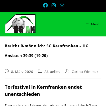
Zum
Inhalt
springen
Menü
Bericht B-männlich: SG Kernfranken – HG
Ansbach 39:39 (19:20)
Beitrag
Beitrags-
Beitrags-
8. März 2026
Aktuelles
Carina Wimmer
veröffentlicht:
Kategorie:
Autor:
Torfestival in Kernfranken endet
unentschieden
Zum vorletzten Saisonspiel reiste die B-Jugend der HG am