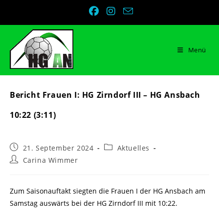
Zum
Inhalt
springen
Menü
Bericht Frauen I: HG Zirndorf III – HG Ansbach
10:22 (3:11)
Beitrag
Beitrags-
21. September 2024
Aktuelles
veröffentlicht:
Kategorie:
Beitrags-
Carina Wimmer
Autor:
Zum Saisonauftakt siegten die Frauen I der HG Ansbach am
Samstag auswärts bei der HG Zirndorf III mit 10:22.