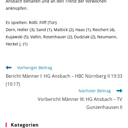
Ansbach behalten und an den Trend der Vorwochen
anknüpfen.
Es spielten: Rößl, Filff (Tor);
Dorn, Holler (3), Sand (1), Mattick (2), Haas (1), Reichert (4),
Kujawski (5), Valtin, Rosenhauer (2), Dudziak (2), Neumann,
Heckel J. (1)
Weitere
Vorheriger Beitrag
Artikel
Bericht Männer I: HG Ansbach – HBC Nürnberg II 19:33
ansehen
(10:17)
Nächster Beitrag
Vorbericht Männer III: HG Ansbach – TV
Gunzenhausen II
Kategorien