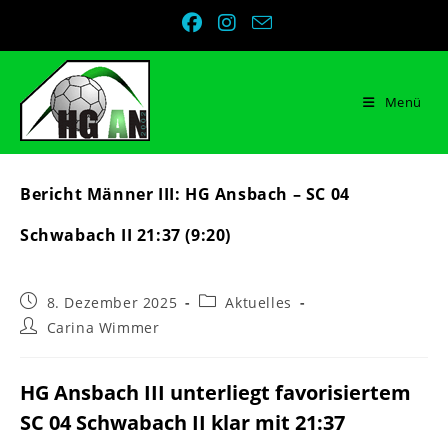
Zum
Inhalt
springen
Menü
Bericht Männer III: HG Ansbach – SC 04
Schwabach II 21:37 (9:20)
Beitrag
Beitrags-
8. Dezember 2025
Aktuelles
veröffentlicht:
Kategorie:
Beitrags-
Carina Wimmer
Autor:
HG Ansbach III unterliegt favorisiertem
SC 04 Schwabach II klar mit 21:37