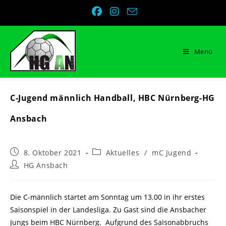
Zum
Inhalt
springen
Menü
C-Jugend männlich Handball, HBC Nürnberg-HG
Ansbach
Beitrag
Beitrags-
8. Oktober 2021
Aktuelles
/
mC Jugend
veröffentlicht:
Kategorie:
Beitrags-
HG Ansbach
Autor:
Die C-männlich startet am Sonntag um 13.00 in ihr erstes
Saisonspiel in der Landesliga. Zu Gast sind die Ansbacher
Jungs beim HBC Nürnberg. Aufgrund des Saisonabbruchs