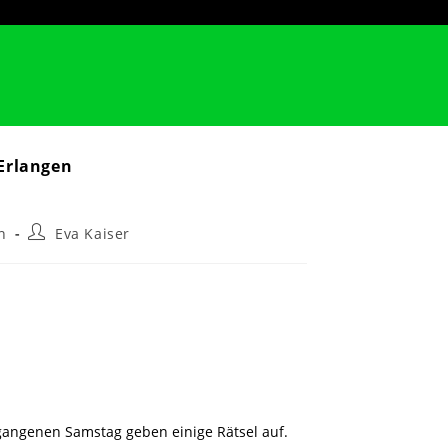
 Erlangen
Beitrags-
n
Eva Kaiser
Autor:
rgangenen Samstag geben einige Rätsel auf.