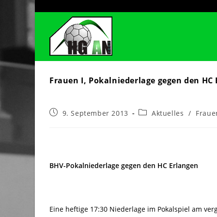
Zum
Inhalt
springen
Frauen I, Pokalniederlage gegen den HC
Beitrag
Beitrags-
9. September 2013
Aktuelles
/
Fraue
veröffentlicht:
Kategorie:
BHV-Pokalniederlage gegen den HC Erlangen
Eine heftige 17:30 Niederlage im Pokalspiel am ve