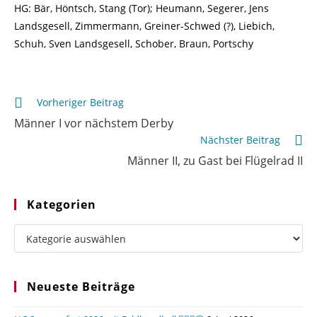
HG: Bär, Höntsch, Stang (Tor); Heumann, Segerer, Jens
Landsgesell, Zimmermann, Greiner-Schwed (?), Liebich,
Schuh, Sven Landsgesell, Schober, Braun, Portschy
Weitere
Vorheriger Beitrag
Artikel
Männer I vor nächstem Derby
ansehen
Nächster Beitrag
Männer II, zu Gast bei Flügelrad II
Kategorien
Kategorien
Neueste Beiträge