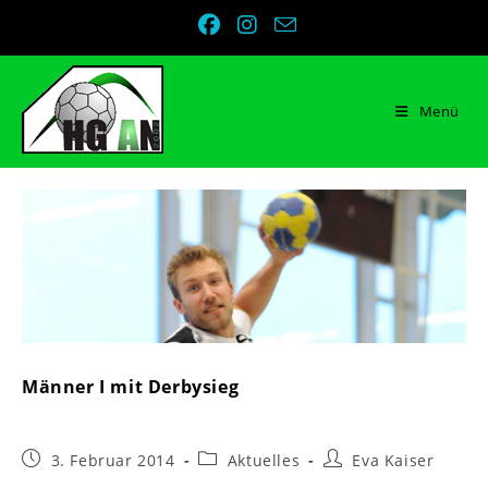
Zum
Inhalt
springen
Menü
Männer I mit Derbysieg
Beitrag
Beitrags-
Beitrags-
3. Februar 2014
Aktuelles
Eva Kaiser
veröffentlicht:
Kategorie:
Autor: