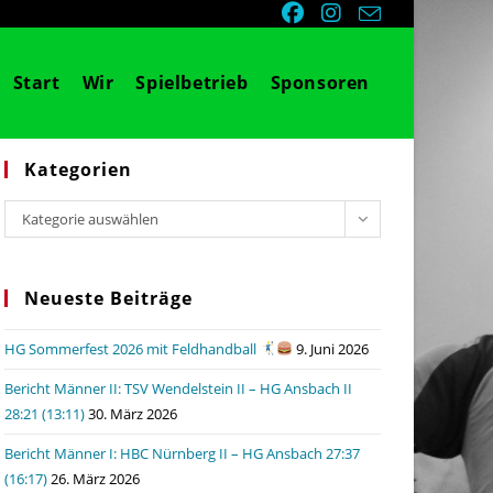
Start
Wir
Spielbetrieb
Sponsoren
Kategorien
Kategorien
Kategorie auswählen
Neueste Beiträge
HG Sommerfest 2026 mit Feldhandball
9. Juni 2026
Bericht Männer II: TSV Wendelstein II – HG Ansbach II
28:21 (13:11)
30. März 2026
Bericht Männer I: HBC Nürnberg II – HG Ansbach 27:37
(16:17)
26. März 2026