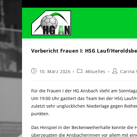
Zum
Inhalt
springen
Vorbericht Frauen I: HSG Lauf/Heroldsb
Beitrag
Beitrags-
Beitrags-
10. März 2026
Aktuelles
Carina
veröffentlicht:
Kategorie:
Autor:
Für die Frauen I der HG Ansbach steht am Sonnta
Um 19:00 Uhr gastiert das Team bei der HSG Lauf/H
zuletzt sehr unglücklichen Niederlage gegen Roth
punkten.
Das Hinspiel in der Beckenweiherhalle konnte die 
überzeugten die Ansbacherinnen vor allem mit ein