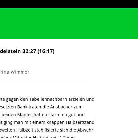
elstein 32:27 (16:17)
gs-
arina Wimmer
ste gegen den Tabellennachbarn erzielen und
besetzten Bank traten die Ansbacher zum
d beiden Mannschaften starteten gut und
mit ging man mit einem knappen Halbzeitstand
zweiten Halbzeit stabilisierte sich die Abwehr
cher Mitte der Halbzeit mit 4 Toren