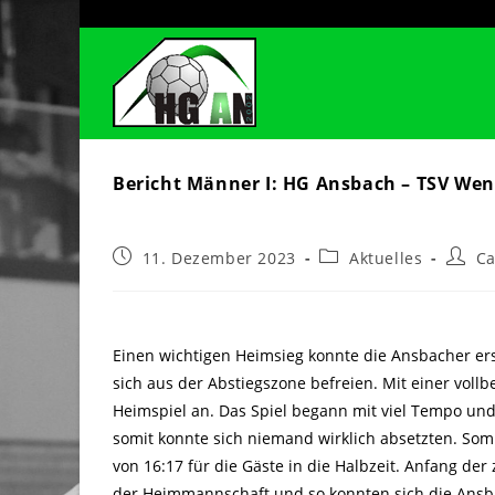
Zum
Inhalt
springen
Bericht Männer I: HG Ansbach – TSV Wend
Beitrag
Beitrags-
Beitra
11. Dezember 2023
Aktuelles
C
veröffentlicht:
Kategorie:
Autor:
Einen wichtigen Heimsieg konnte die Ansbacher er
sich aus der Abstiegszone befreien. Mit einer voll
Heimspiel an. Das Spiel begann mit viel Tempo un
somit konnte sich niemand wirklich absetzten. So
von 16:17 für die Gäste in die Halbzeit. Anfang der 
der Heimmannschaft und so konnten sich die Ansba