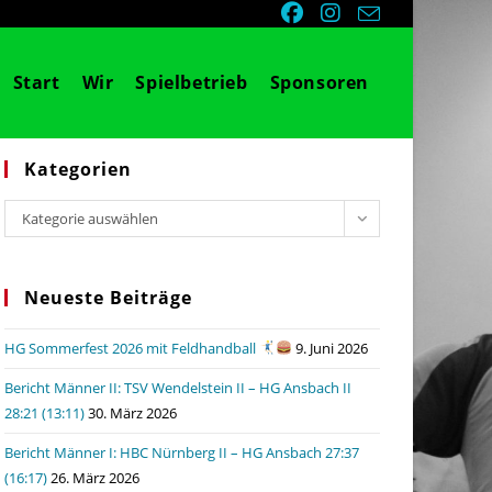
Start
Wir
Spielbetrieb
Sponsoren
Kategorien
Kategorien
Kategorie auswählen
Neueste Beiträge
HG Sommerfest 2026 mit Feldhandball
9. Juni 2026
Bericht Männer II: TSV Wendelstein II – HG Ansbach II
28:21 (13:11)
30. März 2026
Bericht Männer I: HBC Nürnberg II – HG Ansbach 27:37
(16:17)
26. März 2026