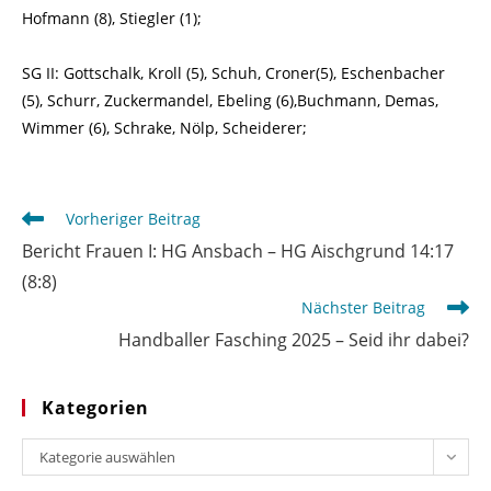
Hofmann (8), Stiegler (1);
SG II: Gottschalk, Kroll (5), Schuh, Croner(5), Eschenbacher
(5), Schurr, Zuckermandel, Ebeling (6),Buchmann, Demas,
Wimmer (6), Schrake, Nölp, Scheiderer;
Weitere
Vorheriger Beitrag
Artikel
Bericht Frauen I: HG Ansbach – HG Aischgrund 14:17
ansehen
(8:8)
Nächster Beitrag
Handballer Fasching 2025 – Seid ihr dabei?
Kategorien
Kategorien
Kategorie auswählen