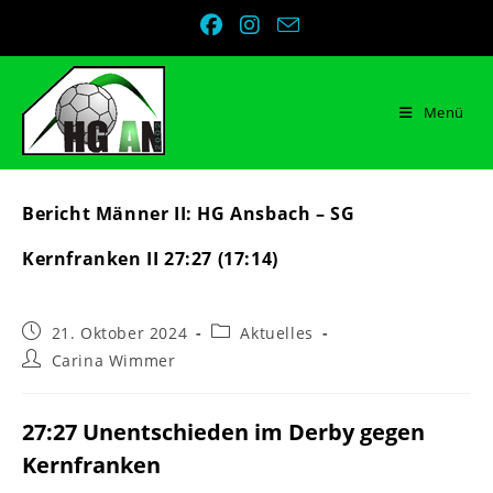
Zum
Inhalt
springen
Menü
Bericht Männer II: HG Ansbach – SG
Kernfranken II 27:27 (17:14)
Beitrag
Beitrags-
21. Oktober 2024
Aktuelles
veröffentlicht:
Kategorie:
Beitrags-
Carina Wimmer
Autor:
27:27 Unentschieden im Derby gegen
Kernfranken