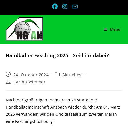
Zum
Inhalt
springen
Menü
Handballer Fasching 2025 – Seid ihr dabei?
Beitrag
Beitrags-
24. Oktober 2024
Aktuelles
veröffentlicht:
Kategorie:
Beitrags-
Carina Wimmer
Autor:
Nach der großartigen Premiere 2024 startet die
Handballgemeinschaft Ansbach wieder durch: Am 01. März
2025 verwandeln wir den Onoldiasaal zum zweiten Mal in
eine Faschingshochburg!