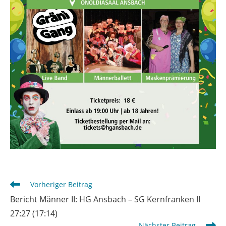
Weitere
Vorheriger Beitrag
Artikel
Bericht Männer II: HG Ansbach – SG Kernfranken II
ansehen
27:27 (17:14)
Nächster Beitrag