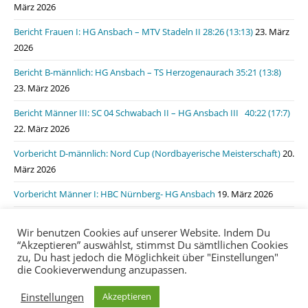
März 2026
Bericht Frauen I: HG Ansbach – MTV Stadeln II 28:26 (13:13)
23. März
2026
Bericht B-männlich: HG Ansbach – TS Herzogenaurach 35:21 (13:8)
23. März 2026
Bericht Männer III: SC 04 Schwabach II – HG Ansbach III 40:22 (17:7)
22. März 2026
Vorbericht D-männlich: Nord Cup (Nordbayerische Meisterschaft)
20.
März 2026
Vorbericht Männer I: HBC Nürnberg- HG Ansbach
19. März 2026
Bericht Männer I: HSG Lauf/Heroldsberg – HG Ansbach 31:31 (15:11)
Wir benutzen Cookies auf unserer Website. Indem Du
19. März 2026
“Akzeptieren” auswählst, stimmst Du sämtllichen Cookies
zu, Du hast jedoch die Möglichkeit über "Einstellungen"
die Cookieverwendung anzupassen.
Impressum
Datenschutzerklärung
login
Einstellungen
Akzeptieren