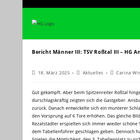
Zum
Inhalt
springen
Bericht Männer III: TSV Roßtal III – HG A
Beitrag
Beitrags-
Beitrags-
18. März 2025
Aktuelles
Carina W
veröffentlicht:
Kategorie:
Autor:
Gut gekämpft. Aber beim Spitzenreiter Roßtal hing
durschlagskräftig zeigten sich die Gastgeber. Ansb
zurück. Danach entwickelte sich ein munterer Schla
den Vorsprung auf 6 Tore erhöhen. Das gleiche Bild 
Rezatstädter erspielten sich immer wieder schöne 
dem Tabellenführer geschlagen geben. Dennoch ha
Spielen die Möglichkeit, den 3. Tabellenplatz zu sic