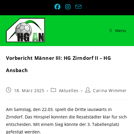
Zum
Inhalt
springen
Menü
Vorbericht Männer III: HG Zirndorf II – HG
Ansbach
Beitrag
Beitrags-
Beitrags-
18. März 2025
Aktuelles
Carina Wimmer
veröffentlicht:
Kategorie:
Autor:
Am Samstag, den 22.03. spielt die Dritte iauswärts in
Zirndorf. Das Hinspiel konnten die Rezatstädter klar für sich
entscheiden. Mit einem Sieg könnte der 3. Tabellenplatz
gefestigt werden.