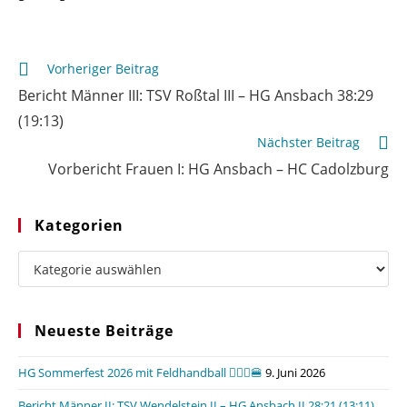
Weitere
Vorheriger Beitrag
Artikel
Bericht Männer III: TSV Roßtal III – HG Ansbach 38:29
ansehen
(19:13)
Nächster Beitrag
Vorbericht Frauen I: HG Ansbach – HC Cadolzburg
Kategorien
Kategorien
Neueste Beiträge
HG Sommerfest 2026 mit Feldhandball 🤾🏼‍♂️🍔
9. Juni 2026
Bericht Männer II: TSV Wendelstein II – HG Ansbach II 28:21 (13:11)