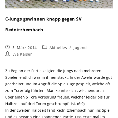
C-Jungs gewinnen knapp gegen SV
Rednitzhembach
Beitrag
Beitrags-
5. März 2014
Aktuelles
/
Jugend
veröffentlicht:
Kategorie:
Beitrags-
Eva Kaiser
Autor:
Zu Beginn der Partie zeigten die Jungs nach mehreren
Spielen endlich was in ihnen steckt. In der Awehr wurde gut
gearbeitet und im Angriff die Spielzüge gespielt, welche oft
zum Torerfolg führten. Man konnte sich zwischendurch
über einen 5 Tore Vorpsrung freuen, welcher leider bis zur
Halbzeit auf drei Toren geschrumpft ist. (6:9)
In der zweiten Halbzeit fand Rednitzhembach nun ins Spiel
und es begann eine spannende Partie. Das erste mal im