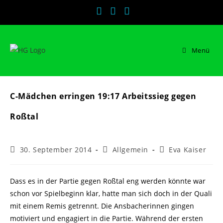
Zum
Inhalt
springen
Menü
C-Mädchen erringen 19:17 Arbeitssieg gegen
Roßtal
Beitrag
Beitrags-
Beitrags-
30. September 2014
Allgemein
Eva Kaiser
veröffentlicht:
Kategorie:
Autor:
Dass es in der Partie gegen Roßtal eng werden könnte war
schon vor Spielbeginn klar, hatte man sich doch in der Quali
mit einem Remis getrennt. Die Ansbacherinnen gingen
motiviert und engagiert in die Partie. Während der ersten