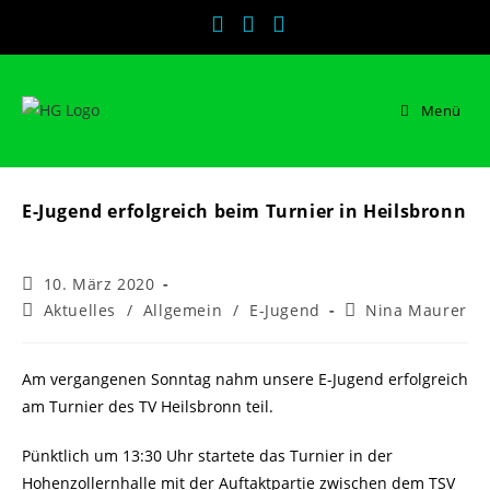
Zum
Inhalt
springen
Menü
E-Jugend erfolgreich beim Turnier in Heilsbronn
Beitrag
10. März 2020
veröffentlicht:
Beitrags-
Beitrags-
Aktuelles
/
Allgemein
/
E-Jugend
Nina Maurer
Kategorie:
Autor:
Am vergangenen Sonntag nahm unsere E-Jugend erfolgreich
am Turnier des TV Heilsbronn teil.
Pünktlich um 13:30 Uhr startete das Turnier in der
Hohenzollernhalle mit der Auftaktpartie zwischen dem TSV