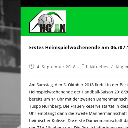
Zum
Inhalt
springen
Erstes Heimspielwochenende am 06./07.
Beitrag
Beitrags-
4. September 2018
Aktuelles
/
Allge
veröffentlicht:
Kategorie:
Am Samstag, den 6. Oktober 2018 findet in der Bec
Heimspielwochenende der Handball-Saison 2018/20
bereits um 14 Uhr mit der zweiten Damenmannsch
Tuspo Nürnberg. Die Frauen-Reserve startet in dies
Uhr empfängt dann die zweite Männermannschaft de
heimischer Kulisse. Die erste Damenmannschaft d
des TSV Altenberg ran. Die Rezatstädterinnen wol