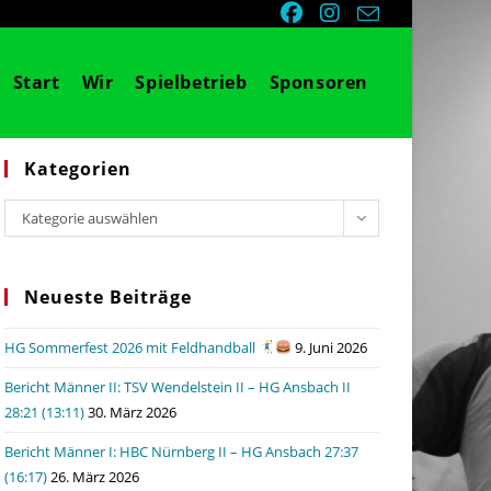
Start
Wir
Spielbetrieb
Sponsoren
Kategorien
Kategorien
Kategorie auswählen
Neueste Beiträge
HG Sommerfest 2026 mit Feldhandball
9. Juni 2026
Bericht Männer II: TSV Wendelstein II – HG Ansbach II
28:21 (13:11)
30. März 2026
Bericht Männer I: HBC Nürnberg II – HG Ansbach 27:37
(16:17)
26. März 2026