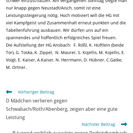
schwer einzuschätzen. Am vergangenen Sonntag siegte man
nur knapp gegen Neustadt/Aisch, somit ist eine
Leistungssteigerung nötig. Hoch motiviert will die HG mit
viel Kampfgeist und Zusammenhalt erneut punkten und die
Tabellenführung ausbauen. Wir dürfen uns auf ein
spannendes und hoffentlich erfolgreiches Spiel freuen.
Die Aufstellung der HG Ansbach: F. Rößl, K. Hüftlein (beide
Tor), G. Toska, K. Zippel, N. Maurer, S. Kojellis, M. Kojellis, E.
Voigt, E. Kaiser, A.Kaiser, N. Herrmann, D. Hübner, C.Gatke,
M. Ortner.
Weitere
Vorheriger Beitrag
Artikel
D Mädchen verlieren gegen
ansehen
Schwabach/Roth/Abenberg, zeigen aber eine gute
Leistung
Nächster Beitrag