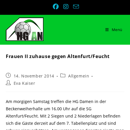
Zum
Inhalt
springen
Menü
Frauen II zuhause gegen Altenfurt/Feucht
Beitrag
Beitrags-
14. November 2014
Allgemein
veröffentlicht:
Kategorie:
Beitrags-
Eva Kaiser
Autor:
Am morgigen Samstag treffen die HG Damen in der
Beckenweiherhalle um 16.00 Uhr auf die SG
Altenfurt/Feucht. Mit 2 Siegen und 2 Niederlagen befinden
sich die Gäste derzeit auf dem 7. Tabellenplatz und sind