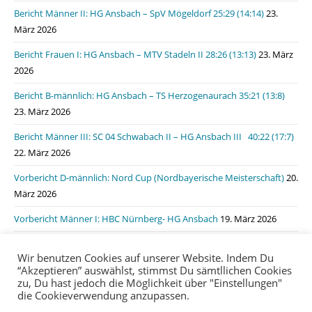
Bericht Männer II: HG Ansbach – SpV Mögeldorf 25:29 (14:14)
23.
März 2026
Bericht Frauen I: HG Ansbach – MTV Stadeln II 28:26 (13:13)
23. März
2026
Bericht B-männlich: HG Ansbach – TS Herzogenaurach 35:21 (13:8)
23. März 2026
Bericht Männer III: SC 04 Schwabach II – HG Ansbach III 40:22 (17:7)
22. März 2026
Vorbericht D-männlich: Nord Cup (Nordbayerische Meisterschaft)
20.
März 2026
Vorbericht Männer I: HBC Nürnberg- HG Ansbach
19. März 2026
Bericht Männer I: HSG Lauf/Heroldsberg – HG Ansbach 31:31 (15:11)
Wir benutzen Cookies auf unserer Website. Indem Du
19. März 2026
“Akzeptieren” auswählst, stimmst Du sämtllichen Cookies
zu, Du hast jedoch die Möglichkeit über "Einstellungen"
die Cookieverwendung anzupassen.