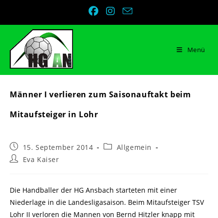
Zum
Inhalt
springen
Menü
Männer I verlieren zum Saisonauftakt beim
Mitaufsteiger in Lohr
Beitrag
Beitrags-
15. September 2014
Allgemein
veröffentlicht:
Kategorie:
Beitrags-
Eva Kaiser
Autor:
Die Handballer der HG Ansbach starteten mit einer
Niederlage in die Landesligasaison. Beim Mitaufsteiger TSV
Lohr II verloren die Mannen von Bernd Hitzler knapp mit