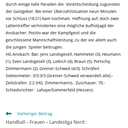
durch einige tolle Paraden die Vorentscheidung zugunsten
der Gastgeber. Bei einer Überzahlsituation neun Minuten
vor Schluss (18:21) kam nochmals Hoffnung auf, doch zwei
Lattentreffer verhinderten eine mögliche Aufholjagd der
Ansbacher. Positiv war der Kampfgeist und die
geschlossene Mannschaftsleistung, zu der vor allem auch
die jungen Spieler beitrugen.
HG Ansbach: Bär; Jens Landsgesell, Hammeter (3), Heumann
(1), Sven Landsgesell (3), Liebich (4), Braun (5), Portschy,
Zimmermann (2), Greiner-Schwed (4/3), Schröferl.
Siebenmeter: 3/3:3/3 (Greiner-Schwed verwandelt alle).-
Zeitstrafen: 2:2 (HG: Zimmermann).- Zuschauer: 70.-
Schiedsrichter: Lahaye/Sommerfeld (Hessen).
Weitere
Vorheriger Beitrag
Artikel
Handball – Frauen – Landesliga Nord :
ansehen