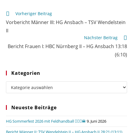
Weitere
Vorheriger Beitrag
Artikel
Vorbericht Männer III: HG Ansbach – TSV Wendelstein
ansehen
II
Nächster Beitrag
Bericht Frauen I: HBC Nürnberg II – HG Ansbach 13:18
(6:10)
Kategorien
Kategorien
Neueste Beiträge
HG Sommerfest 2026 mit Feldhandball 🤾🏼‍♂️🍔
9. Juni 2026
Bericht Männer II: TSV Wendelstein II – HG Ansbach II 28:21 (13:11)