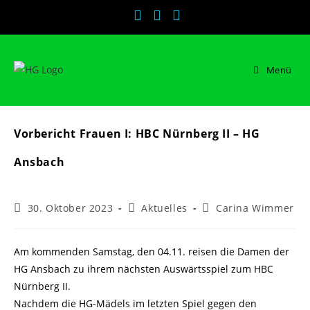
Zum
Inhalt
springen
Menü
Vorbericht Frauen I: HBC Nürnberg II – HG
Ansbach
Beitrag
Beitrags-
Beitrags-
30. Oktober 2023
Aktuelles
Carina Wimmer
veröffentlicht:
Kategorie:
Autor:
Am kommenden Samstag, den 04.11. reisen die Damen der
HG Ansbach zu ihrem nächsten Auswärtsspiel zum HBC
Nürnberg II.
Nachdem die HG-Mädels im letzten Spiel gegen den