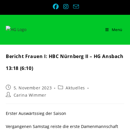
Zum
Inhalt
springen
Menü
Bericht Frauen I: HBC Nürnberg II – HG Ansbach
13:18 (6:10)
Beitrag
Beitrags-
5. November 2023
Aktuelles
veröffentlicht:
Kategorie:
Beitrags-
Carina Wimmer
Autor:
Erster Auswärtssieg der Saison
Vergangenen Samstag reiste die erste Damenmannschaft