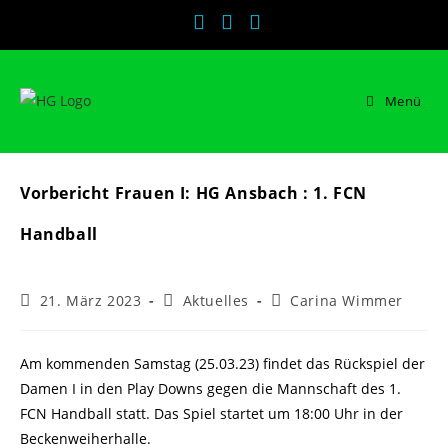
Zum
Inhalt
springen
Menü
Vorbericht Frauen I: HG Ansbach : 1. FCN
Handball
Beitrag
Beitrags-
Beitrags-
21. März 2023
Aktuelles
Carina Wimmer
veröffentlicht:
Kategorie:
Autor:
Am kommenden Samstag (25.03.23) findet das Rückspiel der
Damen I in den Play Downs gegen die Mannschaft des 1.
FCN Handball statt. Das Spiel startet um 18:00 Uhr in der
Beckenweiherhalle.