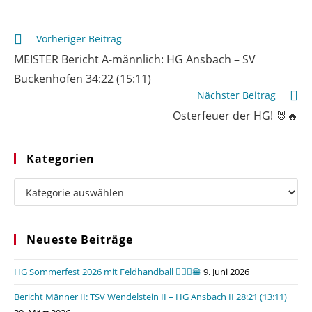
Weitere
Vorheriger Beitrag
Artikel
MEISTER Bericht A-männlich: HG Ansbach – SV
ansehen
Buckenhofen 34:22 (15:11)
Nächster Beitrag
Osterfeuer der HG! 🐰🔥
Kategorien
Kategorien
Neueste Beiträge
HG Sommerfest 2026 mit Feldhandball 🤾🏼‍♂️🍔
9. Juni 2026
Bericht Männer II: TSV Wendelstein II – HG Ansbach II 28:21 (13:11)