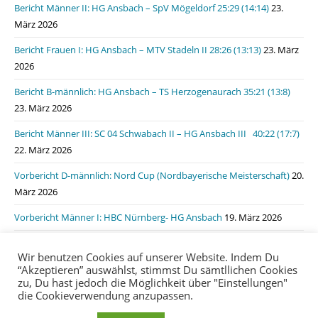
Bericht Männer II: HG Ansbach – SpV Mögeldorf 25:29 (14:14)
23.
März 2026
Bericht Frauen I: HG Ansbach – MTV Stadeln II 28:26 (13:13)
23. März
2026
Bericht B-männlich: HG Ansbach – TS Herzogenaurach 35:21 (13:8)
23. März 2026
Bericht Männer III: SC 04 Schwabach II – HG Ansbach III 40:22 (17:7)
22. März 2026
Vorbericht D-männlich: Nord Cup (Nordbayerische Meisterschaft)
20.
März 2026
Vorbericht Männer I: HBC Nürnberg- HG Ansbach
19. März 2026
Bericht Männer I: HSG Lauf/Heroldsberg – HG Ansbach 31:31 (15:11)
Wir benutzen Cookies auf unserer Website. Indem Du
19. März 2026
“Akzeptieren” auswählst, stimmst Du sämtllichen Cookies
zu, Du hast jedoch die Möglichkeit über "Einstellungen"
die Cookieverwendung anzupassen.
Impressum
Datenschutzerklärung
login