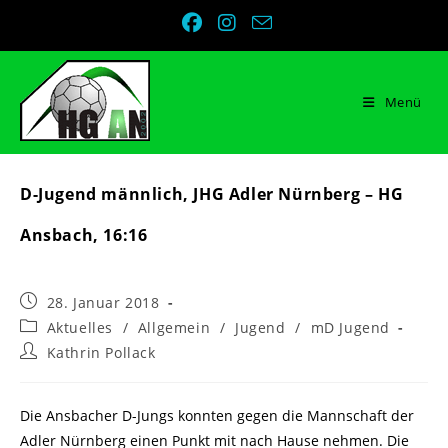
Zum
Inhalt
springen
Menü
D-Jugend männlich, JHG Adler Nürnberg – HG
Ansbach, 16:16
Beitrag
28. Januar 2018
veröffentlicht:
Beitrags-
Aktuelles
/
Allgemein
/
Jugend
/
mD Jugend
Kategorie:
Beitrags-
Kathrin Pollack
Autor:
Die Ansbacher D-Jungs konnten gegen die Mannschaft der
Adler Nürnberg einen Punkt mit nach Hause nehmen. Die