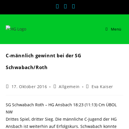
Zum
Inhalt
springen
Menü
C-männlich gewinnt bei der SG
Schwabach/Roth
Beitrag
Beitrags-
Beitrags-
17. Oktober 2016
Allgemein
Eva Kaiser
veröffentlicht:
Kategorie:
Autor:
SG Schwabach Roth – HG Ansbach 18:23 (11:13) Cm ÜBOL
NW
Drittes Spiel, dritter Sieg. Die männliche C-Jugend der HG
Ansbach ist weiterhin auf Erfolgskurs. Schwabach konnte