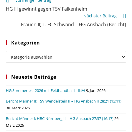
Weitere
Vorheriger Beitrag
Artikel
HG III gewinnt gegen TSV Falkenheim
ansehen
Nächster Beitrag
Frauen II; 1. FC Schwand – HG Ansbach (Bericht)
Kategorien
Kategorien
Neueste Beiträge
HG Sommerfest 2026 mit Feldhandball 🤾🏼‍♂️🍔
9. Juni 2026
Bericht Männer II: TSV Wendelstein II – HG Ansbach II 28:21 (13:11)
30. März 2026
Bericht Männer I: HBC Nürnberg II – HG Ansbach 27:37 (16:17)
26.
März 2026