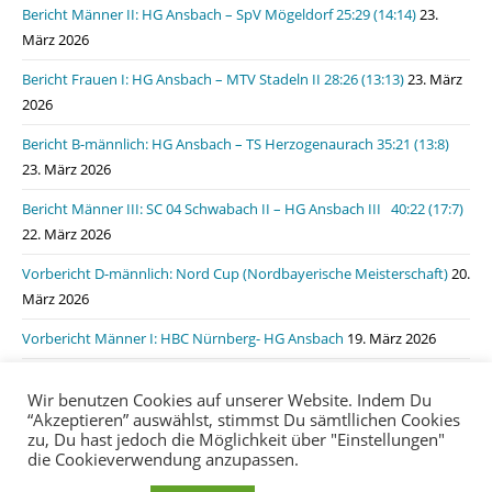
Bericht Männer II: HG Ansbach – SpV Mögeldorf 25:29 (14:14)
23.
März 2026
Bericht Frauen I: HG Ansbach – MTV Stadeln II 28:26 (13:13)
23. März
2026
Bericht B-männlich: HG Ansbach – TS Herzogenaurach 35:21 (13:8)
23. März 2026
Bericht Männer III: SC 04 Schwabach II – HG Ansbach III 40:22 (17:7)
22. März 2026
Vorbericht D-männlich: Nord Cup (Nordbayerische Meisterschaft)
20.
März 2026
Vorbericht Männer I: HBC Nürnberg- HG Ansbach
19. März 2026
Bericht Männer I: HSG Lauf/Heroldsberg – HG Ansbach 31:31 (15:11)
Wir benutzen Cookies auf unserer Website. Indem Du
19. März 2026
“Akzeptieren” auswählst, stimmst Du sämtllichen Cookies
zu, Du hast jedoch die Möglichkeit über "Einstellungen"
die Cookieverwendung anzupassen.
Impressum
Datenschutzerklärung
login