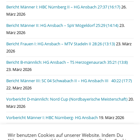
Bericht Männer I: HBC Nürnberg II – HG Ansbach 27:37 (16:17)
26.
März 2026
Bericht Männer II: HG Ansbach – SpV Mögeldorf 25:29 (14:14)
23.
März 2026
Bericht Frauen I: HG Ansbach – MTV Stadeln II 28:26 (13:13)
23. März
2026
Bericht B-männlich: HG Ansbach – TS Herzogenaurach 35:21 (13:8)
23. März 2026
Bericht Männer III: SC 04 Schwabach II – HG Ansbach III 40:22 (17:7)
22. März 2026
Vorbericht D-männlich: Nord Cup (Nordbayerische Meisterschaft)
20.
März 2026
Vorbericht Männer I: HBC Nürnberg- HG Ansbach
19. März 2026
Bericht Männer I: HSG Lauf/Heroldsberg – HG Ansbach 31:31 (15:11)
Wir benutzen Cookies auf unserer Website. Indem Du
19. März 2026