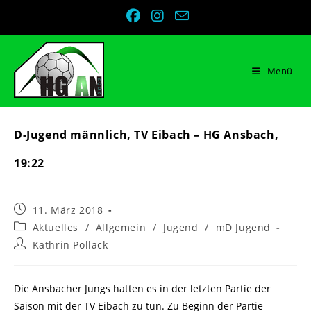
Zum
Inhalt
springen
Menü
D-Jugend männlich, TV Eibach – HG Ansbach,
19:22
Beitrag
11. März 2018
veröffentlicht:
Beitrags-
Aktuelles
/
Allgemein
/
Jugend
/
mD Jugend
Kategorie:
Beitrags-
Kathrin Pollack
Autor:
Die Ansbacher Jungs hatten es in der letzten Partie der
Saison mit der TV Eibach zu tun. Zu Beginn der Partie