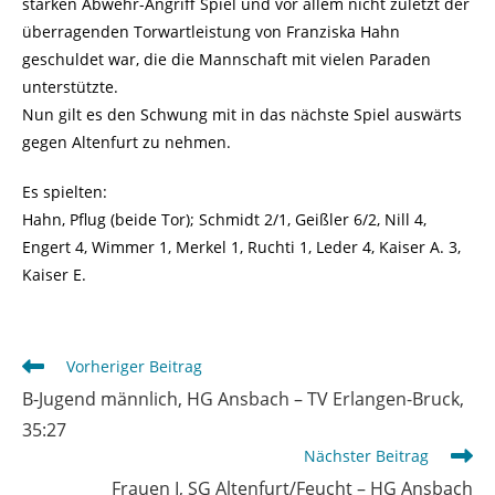
starken Abwehr-Angriff Spiel und vor allem nicht zuletzt der
überragenden Torwartleistung von Franziska Hahn
geschuldet war, die die Mannschaft mit vielen Paraden
unterstützte.
Nun gilt es den Schwung mit in das nächste Spiel auswärts
gegen Altenfurt zu nehmen.
Es spielten:
Hahn, Pflug (beide Tor); Schmidt 2/1, Geißler 6/2, Nill 4,
Engert 4, Wimmer 1, Merkel 1, Ruchti 1, Leder 4, Kaiser A. 3,
Kaiser E.
Weitere
Vorheriger Beitrag
Artikel
B-Jugend männlich, HG Ansbach – TV Erlangen-Bruck,
ansehen
35:27
Nächster Beitrag
Frauen I, SG Altenfurt/Feucht – HG Ansbach