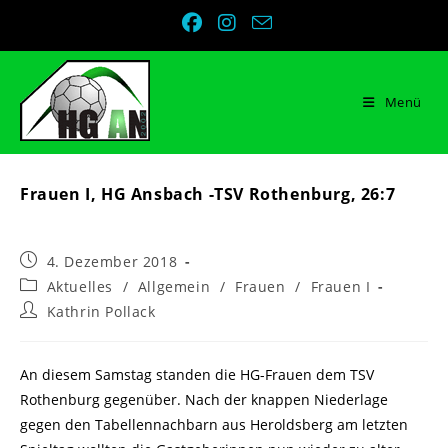
Zum
Inhalt
springen
Menü
Frauen I, HG Ansbach -TSV Rothenburg, 26:7
Beitrag
4. Dezember 2018
veröffentlicht:
Beitrags-
Aktuelles
/
Allgemein
/
Frauen
/
Frauen I
Kategorie:
Beitrags-
Kathrin Pollack
Autor:
An diesem Samstag standen die HG-Frauen dem TSV
Rothenburg gegenüber. Nach der knappen Niederlage
gegen den Tabellennachbarn aus Heroldsberg am letzten