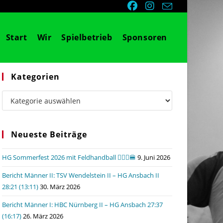
Start
Wir
Spielbetrieb
Sponsoren
Kategorien
Kategorien
Neueste Beiträge
HG Sommerfest 2026 mit Feldhandball 🤾🏼‍♂️🍔
9. Juni 2026
Bericht Männer II: TSV Wendelstein II – HG Ansbach II
28:21 (13:11)
30. März 2026
Bericht Männer I: HBC Nürnberg II – HG Ansbach 27:37
(16:17)
26. März 2026