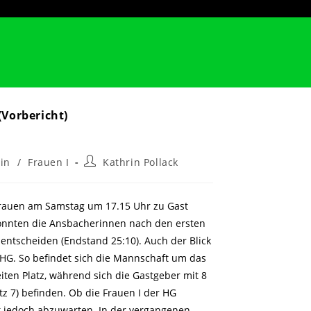
(Vorbericht)
Beitrags-
in
/
Frauen I
Kathrin Pollack
Autor:
rauen am Samstag um 17.15 Uhr zu Gast
konnten die Ansbacherinnen nach den ersten
 entscheiden (Endstand 25:10). Auch der Blick
e HG. So befindet sich die Mannschaft um das
ten Platz, während sich die Gastgeber mit 8
tz 7) befinden. Ob die Frauen I der HG
bt jedoch abzuwarten. In der vergangenen