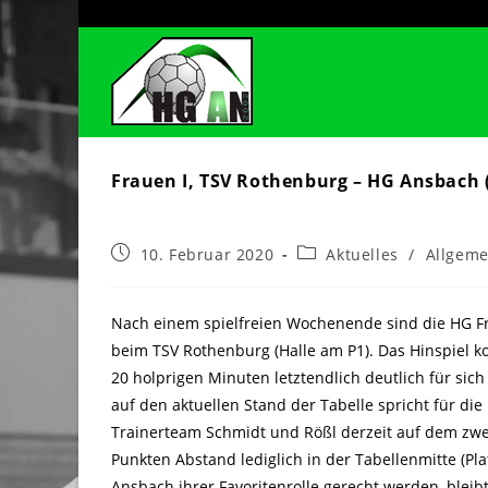
Zum
Inhalt
springen
Frauen I, TSV Rothenburg – HG Ansbach 
Beitrag
Beitrags-
10. Februar 2020
Aktuelles
/
Allgeme
veröffentlicht:
Kategorie:
Nach einem spielfreien Wochenende sind die HG F
beim TSV Rothenburg (Halle am P1). Das Hinspiel 
20 holprigen Minuten letztendlich deutlich für sich
auf den aktuellen Stand der Tabelle spricht für di
Trainerteam Schmidt und Rößl derzeit auf dem zwei
Punkten Abstand lediglich in der Tabellenmitte (Pla
Ansbach ihrer Favoritenrolle gerecht werden, blei