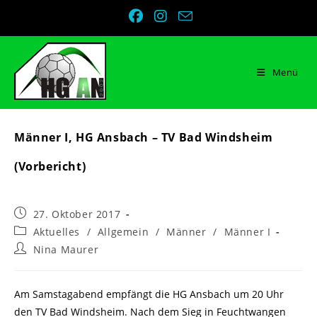
Zum
Inhalt
springen
Menü
Männer I, HG Ansbach – TV Bad Windsheim
(Vorbericht)
Beitrag
27. Oktober 2017
veröffentlicht:
Beitrags-
Aktuelles
/
Allgemein
/
Männer
/
Männer I
Kategorie:
Beitrags-
Nina Maurer
Autor:
Am Samstagabend empfängt die HG Ansbach um 20 Uhr
den TV Bad Windsheim. Nach dem Sieg in Feuchtwangen