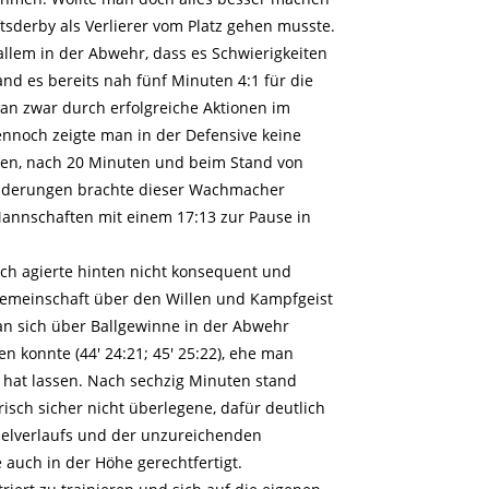
tsderby als Verlierer vom Platz gehen musste.
 allem in der Abwehr, dass es Schwierigkeiten
and es bereits nah fünf Minuten 4:1 für die
man zwar durch erfolgreiche Aktionen im
ennoch zeigte man in der Defensive keine
gen, nach 20 Minuten und beim Stand von
ränderungen brachte dieser Wachmacher
 Mannschaften mit einem 17:13 zur Pause in
bach agierte hinten nicht konsequent und
lgemeinschaft über den Willen und Kampfgeist
man sich über Ballgewinne in der Abwehr
n konnte (44′ 24:21; 45′ 25:22), ehe man
 hat lassen. Nach sechzig Minuten stand
erisch sicher nicht überlegene, dafür deutlich
ielverlaufs und der unzureichenden
 auch in der Höhe gerechtfertigt.