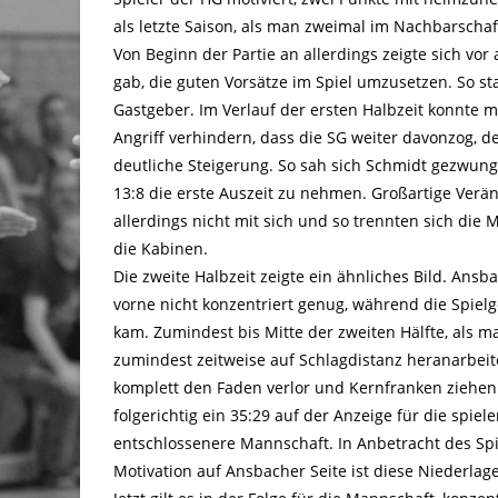
als letzte Saison, als man zweimal im Nachbarschaf
Von Beginn der Partie an allerdings zeigte sich vor
gab, die guten Vorsätze im Spiel umzusetzen. So st
Gastgeber. Im Verlauf der ersten Halbzeit konnte 
Angriff verhindern, dass die SG weiter davonzog, d
deutliche Steigerung. So sah sich Schmidt gezwun
13:8 die erste Auszeit zu nehmen. Großartige Ve
allerdings nicht mit sich und so trennten sich die
die Kabinen.
Die zweite Halbzeit zeigte ein ähnliches Bild. Ans
vorne nicht konzentriert genug, während die Spie
kam. Zumindest bis Mitte der zweiten Hälfte, als 
zumindest zeitweise auf Schlagdistanz heranarbeite
komplett den Faden verlor und Kernfranken ziehen
folgerichtig ein 35:29 auf der Anzeige für die spiel
entschlossenere Mannschaft. In Anbetracht des Sp
Motivation auf Ansbacher Seite ist diese Niederlage