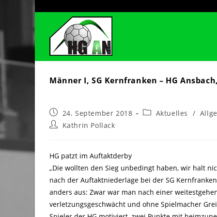
Zum
Inhalt
springen
Männer I, SG Kernfranken – HG Ansbach,
Beitrag
Beitrags-
24. September 2018
Aktuelles
/
Allg
veröffentlicht:
Kategorie:
Beitrags-
Kathrin Pollack
Autor:
HG patzt im Auftaktderby
„Die wollten den Sieg unbedingt haben, wir halt nic
nach der Auftaktniederlage bei der SG Kernfranken.
anders aus: Zwar war man nach einer weitestgehen
verletzungsgeschwächt und ohne Spielmacher Grei
Spieler der HG motiviert, zwei Punkte mit heimzu