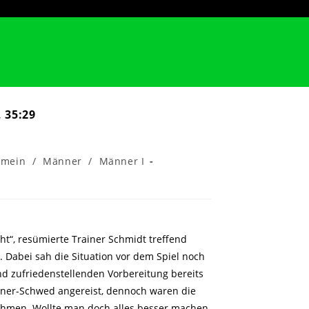
 35:29
emein
/
Männer
/
Männer I
ht“, resümierte Trainer Schmidt treffend
 Dabei sah die Situation vor dem Spiel noch
d zufriedenstellenden Vorbereitung bereits
ner-Schwed angereist, dennoch waren die
nehmen. Wollte man doch alles besser machen