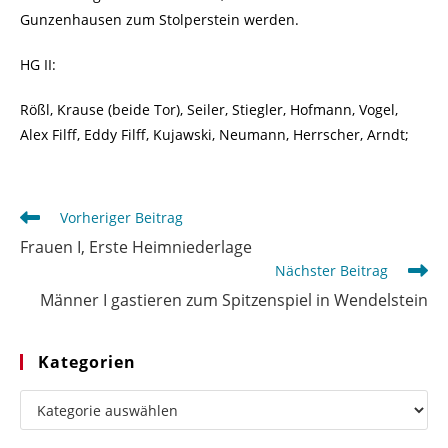
Gunzenhausen zum Stolperstein werden.
HG II:
Rößl, Krause (beide Tor), Seiler, Stiegler, Hofmann, Vogel,
Alex Filff, Eddy Filff, Kujawski, Neumann, Herrscher, Arndt;
Weitere
Vorheriger Beitrag
Artikel
Frauen I, Erste Heimniederlage
ansehen
Nächster Beitrag
Männer I gastieren zum Spitzenspiel in Wendelstein
Kategorien
Kategorien