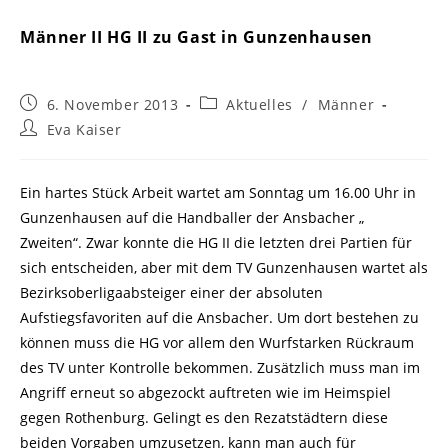
Männer II HG II zu Gast in Gunzenhausen
Beitrag
Beitrags-
6. November 2013
Aktuelles
/
Männer
veröffentlicht:
Kategorie:
Beitrags-
Eva Kaiser
Autor:
Ein hartes Stück Arbeit wartet am Sonntag um 16.00 Uhr in
Gunzenhausen auf die Handballer der Ansbacher „
Zweiten“. Zwar konnte die HG II die letzten drei Partien für
sich entscheiden, aber mit dem TV Gunzenhausen wartet als
Bezirksoberligaabsteiger einer der absoluten
Aufstiegsfavoriten auf die Ansbacher. Um dort bestehen zu
können muss die HG vor allem den Wurfstarken Rückraum
des TV unter Kontrolle bekommen. Zusätzlich muss man im
Angriff erneut so abgezockt auftreten wie im Heimspiel
gegen Rothenburg. Gelingt es den Rezatstädtern diese
beiden Vorgaben umzusetzen, kann man auch für