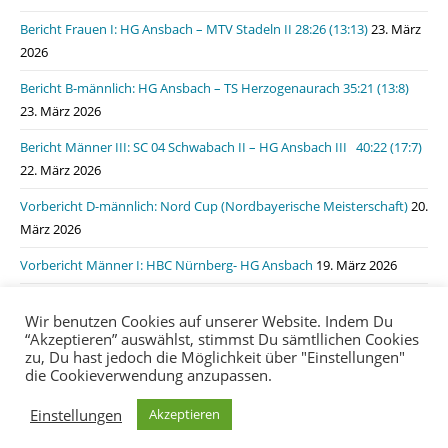
Bericht Frauen I: HG Ansbach – MTV Stadeln II 28:26 (13:13)
23. März
2026
Bericht B-männlich: HG Ansbach – TS Herzogenaurach 35:21 (13:8)
23. März 2026
Bericht Männer III: SC 04 Schwabach II – HG Ansbach III 40:22 (17:7)
22. März 2026
Vorbericht D-männlich: Nord Cup (Nordbayerische Meisterschaft)
20.
März 2026
Vorbericht Männer I: HBC Nürnberg- HG Ansbach
19. März 2026
Bericht Männer I: HSG Lauf/Heroldsberg – HG Ansbach 31:31 (15:11)
Wir benutzen Cookies auf unserer Website. Indem Du
19. März 2026
“Akzeptieren” auswählst, stimmst Du sämtllichen Cookies
zu, Du hast jedoch die Möglichkeit über "Einstellungen"
die Cookieverwendung anzupassen.
Impressum
Datenschutzerklärung
login
Einstellungen
Akzeptieren
Copyright 2020 | HG Ansbach