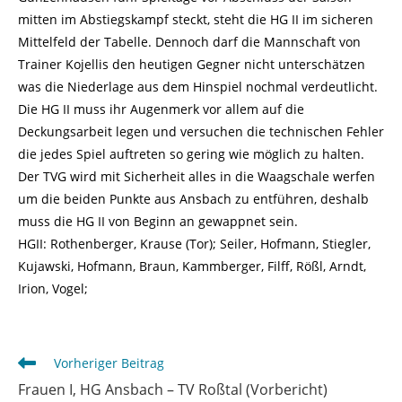
mitten im Abstiegskampf steckt, steht die HG II im sicheren
Mittelfeld der Tabelle. Dennoch darf die Mannschaft von
Trainer Kojellis den heutigen Gegner nicht unterschätzen
was die Niederlage aus dem Hinspiel nochmal verdeutlicht.
Die HG II muss ihr Augenmerk vor allem auf die
Deckungsarbeit legen und versuchen die technischen Fehler
die jedes Spiel auftreten so gering wie möglich zu halten.
Der TVG wird mit Sicherheit alles in die Waagschale werfen
um die beiden Punkte aus Ansbach zu entführen, deshalb
muss die HG II von Beginn an gewappnet sein.
HGII: Rothenberger, Krause (Tor); Seiler, Hofmann, Stiegler,
Kujawski, Hofmann, Braun, Kammberger, Filff, Rößl, Arndt,
Irion, Vogel;
Weitere
Vorheriger Beitrag
Artikel
Frauen I, HG Ansbach – TV Roßtal (Vorbericht)
ansehen