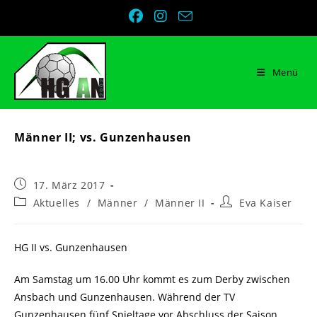
Zum
Inhalt
springen
Menü
Männer II; vs. Gunzenhausen
Beitrag
17. März 2017
veröffentlicht:
Beitrags-
Beitrags-
Aktuelles
/
Männer
/
Männer II
Eva Kaiser
Kategorie:
Autor:
HG II vs. Gunzenhausen
Am Samstag um 16.00 Uhr kommt es zum Derby zwischen
Ansbach und Gunzenhausen. Während der TV
Gunzenhausen fünf Spieltage vor Abschluss der Saison