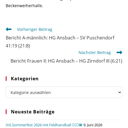
Beckenweiherhalle.
Weitere
Vorheriger Beitrag
Artikel
Bericht A-männlich: HG Ansbach – SV Puschendorf
ansehen
41:19 (21:8)
Nächster Beitrag
Bericht Frauen II: HG Ansbach – HG Zirndorf III (6:21)
Kategorien
Kategorien
Neueste Beiträge
HG Sommerfest 2026 mit Feldhandball 🤾🏼‍♂️🍔
9. Juni 2026