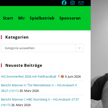
Start
Wir
Spielbetrieb
Sponsoren
Kategorien
Kategorien
Kategorie auswählen
Neueste Beiträge
HG Sommerfest 2026 mit Feldhandball
9. Juni 2026
Bericht Männer II: TSV Wendelstein II – HG Ansbach II
28:21 (13:11)
30. März 2026
Bericht Männer I: HBC Nürnberg II – HG Ansbach 27:37
(16:17)
26. März 2026