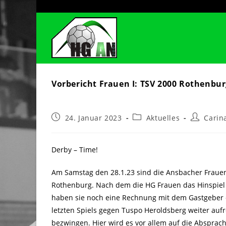
Zum
Inhalt
springen
Vorbericht Frauen I: TSV 2000 Rothenbu
Beitrag
Beitrags-
Beitrags-
24. Januar 2023
Aktuelles
Carin
veröffentlicht:
Kategorie:
Autor:
Derby – Time!
Am Samstag den 28.1.23 sind die Ansbacher Frauen
Rothenburg. Nach dem die HG Frauen das Hinspiel i
haben sie noch eine Rechnung mit dem Gastgeber of
letzten Spiels gegen Tuspo Heroldsberg weiter auf
bezwingen. Hier wird es vor allem auf die Abspra