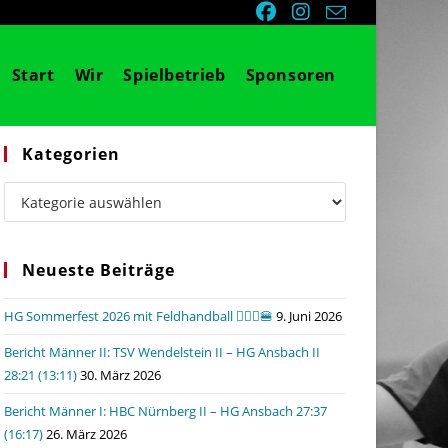
Start
Wir
Spielbetrieb
Sponsoren
Kategorien
Kategorien
Neueste Beiträge
HG Sommerfest 2026 mit Feldhandball 🤾🏼‍♂️🍔
9. Juni 2026
Bericht Männer II: TSV Wendelstein II – HG Ansbach II
28:21 (13:11)
30. März 2026
Bericht Männer I: HBC Nürnberg II – HG Ansbach 27:37
(16:17)
26. März 2026