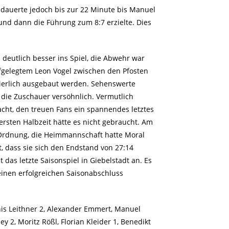
s dauerte jedoch bis zur 22 Minute bis Manuel
 und dann die Führung zum 8:7 erzielte. Dies
deutlich besser ins Spiel, die Abwehr war
ufgelegtem Leon Vogel zwischen den Pfosten
uierlich ausgebaut werden. Sehenswerte
die Zuschauer versöhnlich. Vermutlich
cht, den treuen Fans ein spannendes letztes
 ersten Halbzeit hätte es nicht gebraucht. Am
 Ordnung, die Heimmannschaft hatte Moral
, dass sie sich den Endstand von 27:14
das letzte Saisonspiel in Giebelstadt an. Es
inen erfolgreichen Saisonabschluss
nnis Leithner 2, Alexander Emmert, Manuel
Hey 2, Moritz Rößl, Florian Kleider 1, Benedikt