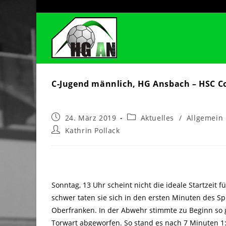
Zum
Inhalt
springen
C-Jugend männlich, HG Ansbach – HSC Cob
Beitrag
Beitrags-
24. März 2019
Aktuelles
/
Allgemein
veröffentlicht:
Kategorie:
Beitrags-
Kathrin Pollack
Autor:
Sonntag, 13 Uhr scheint nicht die ideale Startzeit
schwer taten sie sich in den ersten Minuten des Sp
Oberfranken. In der Abwehr stimmte zu Beginn so g
Torwart abgeworfen. So stand es nach 7 Minuten 