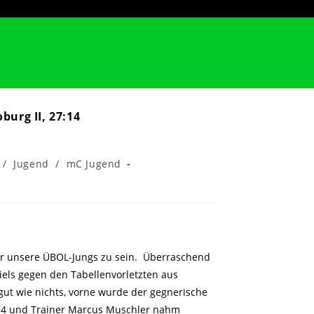
urg II, 27:14
/
Jugend
/
mC Jugend
 für unsere ÜBOL-Jungs zu sein. Überraschend
iels gegen den Tabellenvorletzten aus
ut wie nichts, vorne wurde der gegnerische
1:4 und Trainer Marcus Muschler nahm