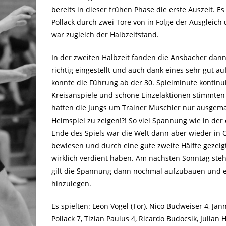
bereits in dieser frühen Phase die erste Auszeit. E
Pollack durch zwei Tore von in Folge der Ausgleich
war zugleich der Halbzeitstand.
In der zweiten Halbzeit fanden die Ansbacher dann 
richtig eingestellt und auch dank eines sehr gut a
konnte die Führung ab der 30. Spielminute kontin
Kreisanspiele und schöne Einzelaktionen stimmten 
hatten die Jungs um Trainer Muschler nur ausgema
Heimspiel zu zeigen!?! So viel Spannung wie in der
Ende des Spiels war die Welt dann aber wieder in
bewiesen und durch eine gute zweite Hälfte gezeigt
wirklich verdient haben. Am nächsten Sonntag steht 
gilt die Spannung dann nochmal aufzubauen und e
hinzulegen.
Es spielten: Leon Vogel (Tor), Nico Budweiser 4, Ja
Pollack 7, Tizian Paulus 4, Ricardo Budocsik, Julian 