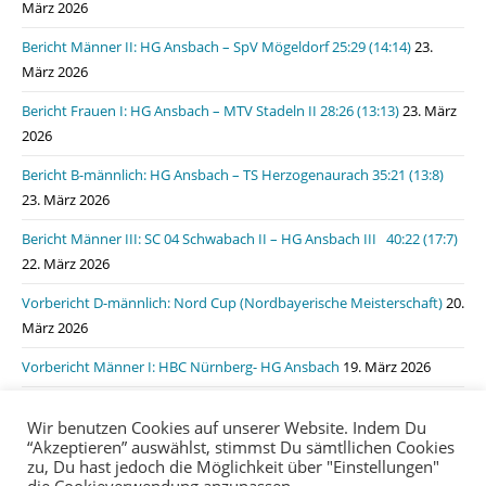
März 2026
Bericht Männer II: HG Ansbach – SpV Mögeldorf 25:29 (14:14)
23.
März 2026
Bericht Frauen I: HG Ansbach – MTV Stadeln II 28:26 (13:13)
23. März
2026
Bericht B-männlich: HG Ansbach – TS Herzogenaurach 35:21 (13:8)
23. März 2026
Bericht Männer III: SC 04 Schwabach II – HG Ansbach III 40:22 (17:7)
22. März 2026
Vorbericht D-männlich: Nord Cup (Nordbayerische Meisterschaft)
20.
März 2026
Vorbericht Männer I: HBC Nürnberg- HG Ansbach
19. März 2026
Bericht Männer I: HSG Lauf/Heroldsberg – HG Ansbach 31:31 (15:11)
Wir benutzen Cookies auf unserer Website. Indem Du
19. März 2026
“Akzeptieren” auswählst, stimmst Du sämtllichen Cookies
zu, Du hast jedoch die Möglichkeit über "Einstellungen"