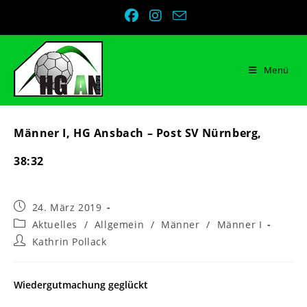
Zum
Inhalt
springen
Menü
Männer I, HG Ansbach – Post SV Nürnberg,
38:32
Beitrag
24. März 2019
veröffentlicht:
Beitrags-
Aktuelles
/
Allgemein
/
Männer
/
Männer I
Kategorie:
Beitrags-
Kathrin Pollack
Autor:
Wiedergutmachung geglückt