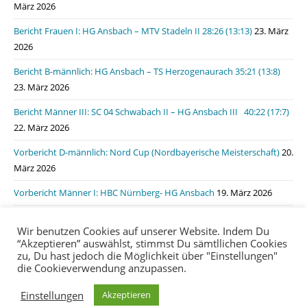
März 2026
Bericht Frauen I: HG Ansbach – MTV Stadeln II 28:26 (13:13)
23. März
2026
Bericht B-männlich: HG Ansbach – TS Herzogenaurach 35:21 (13:8)
23. März 2026
Bericht Männer III: SC 04 Schwabach II – HG Ansbach III 40:22 (17:7)
22. März 2026
Vorbericht D-männlich: Nord Cup (Nordbayerische Meisterschaft)
20.
März 2026
Vorbericht Männer I: HBC Nürnberg- HG Ansbach
19. März 2026
Bericht Männer I: HSG Lauf/Heroldsberg – HG Ansbach 31:31 (15:11)
Wir benutzen Cookies auf unserer Website. Indem Du
19. März 2026
“Akzeptieren” auswählst, stimmst Du sämtllichen Cookies
zu, Du hast jedoch die Möglichkeit über "Einstellungen"
die Cookieverwendung anzupassen.
Impressum
Datenschutzerklärung
login
Einstellungen
Akzeptieren