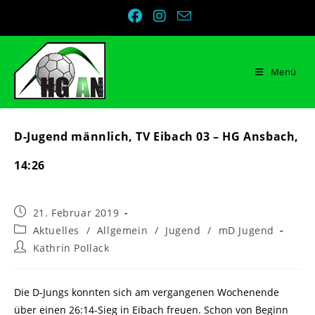
Zum
Inhalt
springen
Menü
D-Jugend männlich, TV Eibach 03 – HG Ansbach,
14:26
Beitrag
21. Februar 2019
veröffentlicht:
Beitrags-
Aktuelles
/
Allgemein
/
Jugend
/
mD Jugend
Kategorie:
Beitrags-
Kathrin Pollack
Autor:
Die D-Jungs konnten sich am vergangenen Wochenende
über einen 26:14-Sieg in Eibach freuen. Schon von Beginn