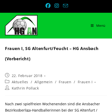
Zum
Inhalt
springen
Menü
Frauen I, SG Altenfurt/Feucht – HG Ansbach
(Vorbericht)
Beitrag
22. Februar 2018
veröffentlicht:
Beitrags-
Aktuelles
/
Allgemein
/
Frauen
/
Frauen I
Kategorie:
Beitrags-
Kathrin Pollack
Autor:
Nach zwei spielfreien Wochenenden sind die Ansbacher
Bezirksoberliga-Handballerinnen bei der SG Altenfurt /