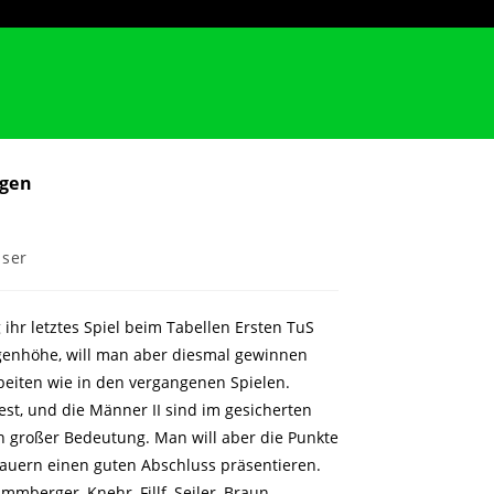
ngen
iser
hr letztes Spiel beim Tabellen Ersten TuS
ugenhöhe, will man aber diesmal gewinnen
eiten wie in den vergangenen Spielen.
est, und die Männer II sind im gesicherten
von großer Bedeutung. Man will aber die Punkte
auern einen guten Abschluss präsentieren.
ammberger, Knehr, Fillf, Seiler, Braun,