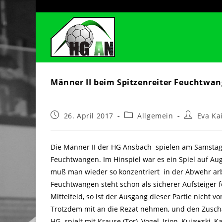
Zum
Inhalt
springen
Männer II beim Spitzenreiter Feuchtwa
Beitrag
Beitrags-
Beitrags-
26. April 2017
Allgemein
Eva Ka
veröffentlicht:
Kategorie:
Autor:
Die Männer II der HG Ansbach spielen am Samstag i
Feuchtwangen. Im Hinspiel war es ein Spiel auf A
muß man wieder so konzentriert in der Abwehr arb
Feuchtwangen steht schon als sicherer Aufsteiger f
Mittelfeld, so ist der Ausgang dieser Partie nicht 
Trotzdem mit an die Rezat nehmen, und den Zusch
HG spielt mit Krause (Tor), Vogel, Irion, Kujawski, K