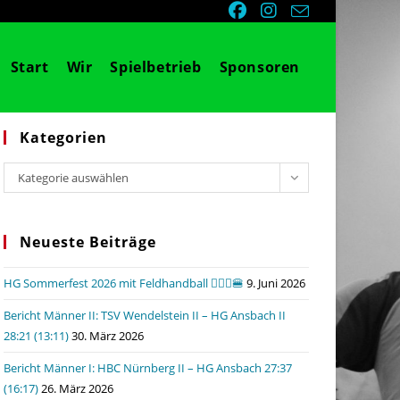
Start
Wir
Spielbetrieb
Sponsoren
Kategorien
Kategorien
Kategorie auswählen
Neueste Beiträge
HG Sommerfest 2026 mit Feldhandball 🤾🏼‍♂️🍔
9. Juni 2026
Bericht Männer II: TSV Wendelstein II – HG Ansbach II
28:21 (13:11)
30. März 2026
Bericht Männer I: HBC Nürnberg II – HG Ansbach 27:37
(16:17)
26. März 2026