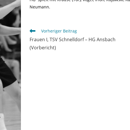
Neumann.
Weitere
Vorheriger Beitrag
Artikel
Frauen I, TSV Schnelldorf – HG Ansbach
ansehen
(Vorbericht)