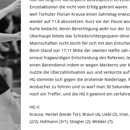
Einzelaktionen die nicht vom Erfolg gekrönt waren
weil Torhüter Florian Krause einen Sahnetag erwisc
wieder auf 11:8 abzusetzen. Kurz vor der Pause w
Karte bedacht, deren Berechtigung wohl nur der Sc
Überhaupt leitete das Schiedsrichtergespann ohne e
Mannschaften nicht leicht fiel sich mit den Entsc
Beim Stand von 17:11 Mitte der zweiten Hälfte sah 
erneut fragwürdigen Entscheidung des Referees, le
einen Bärendienst indem er wegen Meckerns vier 
nutzte die Überzahlsituation aus und verkürzte auf 
HG stemmte sich gegen die drohende Niederlage. R
Ansbacher zu führen und so warf man 30 Sekunden
noch ein Treffer, und die HG II gewinnt ein zerfahre
HG II:
Krause, Heckel (beide Tor); Braun (4), Liebl (2), Irion
(2/2), Hofmann (3/1), Stiegler (2), Widder (7);