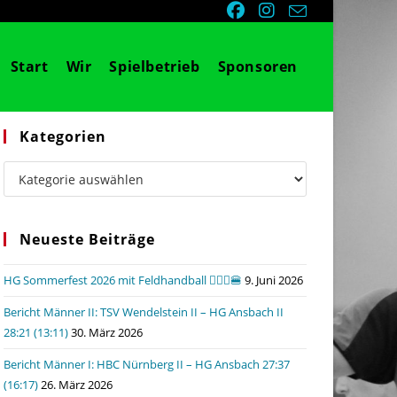
Start
Wir
Spielbetrieb
Sponsoren
Kategorien
Kategorien
Neueste Beiträge
HG Sommerfest 2026 mit Feldhandball 🤾🏼‍♂️🍔
9. Juni 2026
Bericht Männer II: TSV Wendelstein II – HG Ansbach II
28:21 (13:11)
30. März 2026
Bericht Männer I: HBC Nürnberg II – HG Ansbach 27:37
(16:17)
26. März 2026