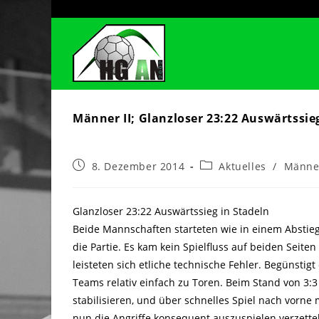
Zum
Inhalt
springen
Männer II; Glanzloser 23:22 Auswärtssie
Beitrag
Beitrags-
8. Dezember 2014
Aktuelles
/
Männe
veröffentlicht:
Kategorie:
Glanzloser 23:22 Auswärtssieg in Stadeln
Beide Mannschaften starteten wie in einem Abstieg
die Partie. Es kam kein Spielfluss auf beiden Seite
leisteten sich etliche technische Fehler. Begünstig
Teams relativ einfach zu Toren. Beim Stand von 3:
stabilisieren, und über schnelles Spiel nach vorne 
nun die Angriffe konsequent auszuspielen verzette