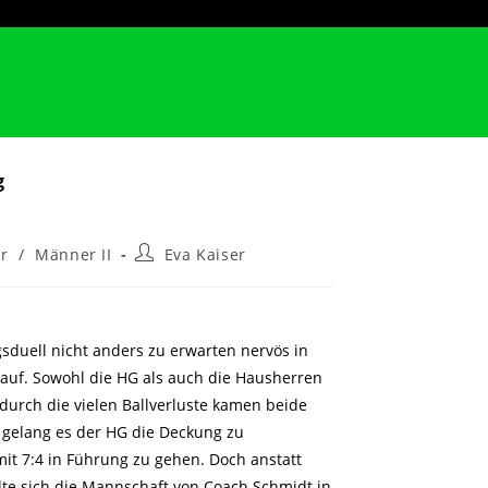
g
Beitrags-
r
/
Männer II
Eva Kaiser
Autor:
sduell nicht anders zu erwarten nervös in
n auf. Sowohl die HG als auch die Hausherren
t durch die vielen Ballverluste kamen beide
3 gelang es der HG die Deckung zu
mit 7:4 in Führung zu gehen. Doch anstatt
lte sich die Mannschaft von Coach Schmidt in