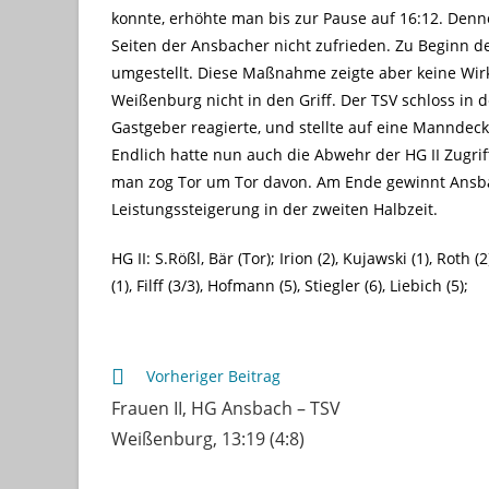
konnte, erhöhte man bis zur Pause auf 16:12. Den
Seiten der Ansbacher nicht zufrieden. Zu Beginn d
umgestellt. Diese Maßnahme zeigte aber keine W
Weißenburg nicht in den Griff. Der TSV schloss in d
Gastgeber reagierte, und stellte auf eine Mannde
Endlich hatte nun auch die Abwehr der HG II Zugrif
man zog Tor um Tor davon. Am Ende gewinnt Ansbac
Leistungssteigerung in der zweiten Halbzeit.
HG II: S.Rößl, Bär (Tor); Irion (2), Kujawski (1), Roth 
(1), Filff (3/3), Hofmann (5), Stiegler (6), Liebich (5);
Weitere
Vorheriger Beitrag
Artikel
Frauen II, HG Ansbach – TSV
ansehen
Weißenburg, 13:19 (4:8)