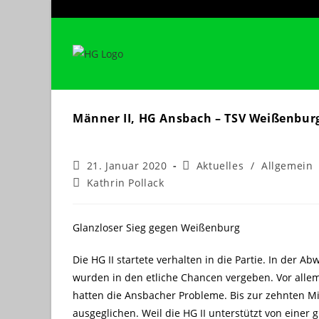
Zum
Inhalt
springen
Männer II, HG Ansbach – TSV Weißenburg,
Beitrag
Beitrags-
21. Januar 2020
Aktuelles
/
Allgemein
veröffentlicht:
Kategorie:
Beitrags-
Kathrin Pollack
Autor:
Glanzloser Sieg gegen Weißenburg
Die HG II startete verhalten in die Partie. In der A
wurden in den etliche Chancen vergeben. Vor alle
hatten die Ansbacher Probleme. Bis zur zehnten Mi
ausgeglichen. Weil die HG II unterstützt von einer 