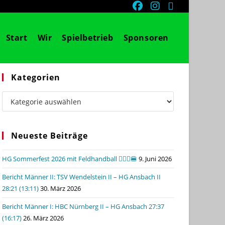
Start
Wir
Spielbetrieb
Sponsoren
Kategorien
Kategorien
Neueste Beiträge
HG Sommerfest 2026 mit Feldhandball 🤾🏼‍♂️🍔
9. Juni 2026
Bericht Männer II: TSV Wendelstein II – HG Ansbach II
28:21 (13:11)
30. März 2026
Bericht Männer I: HBC Nürnberg II – HG Ansbach 27:37
(16:17)
26. März 2026