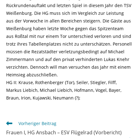
Rückrundenauftakt und letzten Spiel in diesem Jahr den TSV
Weißenburg. Die HG muss sich im Vergleich zur Leistung
aus der Vorwoche in allen Bereichen steigern. Die Gäste aus
Weißenburg haben letzte Woche gegen das Spitzenteam
aus Roßtal mit nur einem Tor unterschied verloren und sind
trotz ihres Tabellenplatzes nicht zu unterschätzen. Personell
müssen die Rezatstädter verletzungsbedingt auf Michael
Zimmermann und auf den privat verhinderten Lukas Knehr
verzichten. Dennoch will man versuchen das Jahr mit einem
Heimsieg abzuschließen.
HG II: Krause, Rothenberger (Tor), Seiler, Stiegler, Filff,
Markus Liebich, Michael Liebich, Hofmann, Vogel, Bayer,
Braun, Irion, Kujawski, Neumann (?);
Weitere
Vorheriger Beitrag
Artikel
Frauen I, HG Ansbach – ESV Flügelrad (Vorbericht)
ansehen