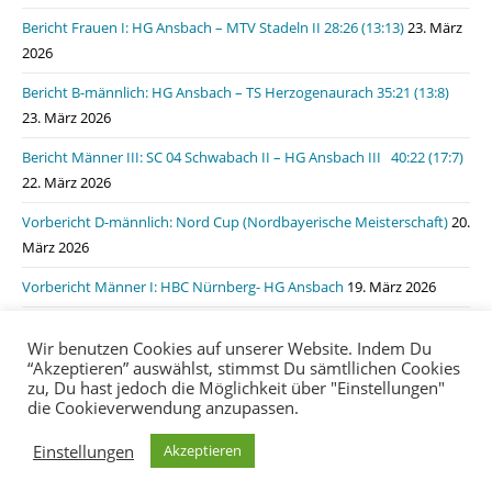
Bericht Frauen I: HG Ansbach – MTV Stadeln II 28:26 (13:13)
23. März
2026
Bericht B-männlich: HG Ansbach – TS Herzogenaurach 35:21 (13:8)
23. März 2026
Bericht Männer III: SC 04 Schwabach II – HG Ansbach III 40:22 (17:7)
22. März 2026
Vorbericht D-männlich: Nord Cup (Nordbayerische Meisterschaft)
20.
März 2026
Vorbericht Männer I: HBC Nürnberg- HG Ansbach
19. März 2026
Bericht Männer I: HSG Lauf/Heroldsberg – HG Ansbach 31:31 (15:11)
Wir benutzen Cookies auf unserer Website. Indem Du
19. März 2026
“Akzeptieren” auswählst, stimmst Du sämtllichen Cookies
zu, Du hast jedoch die Möglichkeit über "Einstellungen"
die Cookieverwendung anzupassen.
Impressum
Datenschutzerklärung
login
Einstellungen
Akzeptieren
Copyright 2020 | HG Ansbach