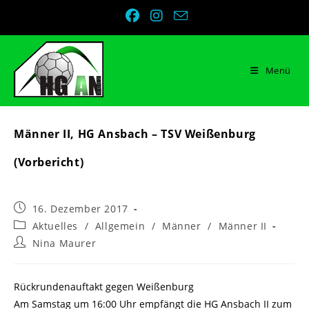
Zum
Inhalt
springen
Menü
Männer II, HG Ansbach – TSV Weißenburg
(Vorbericht)
Beitrag
16. Dezember 2017
veröffentlicht:
Beitrags-
Aktuelles
/
Allgemein
/
Männer
/
Männer II
Kategorie:
Beitrags-
Nina Maurer
Autor:
Rückrundenauftakt gegen Weißenburg
Am Samstag um 16:00 Uhr empfängt die HG Ansbach II zum