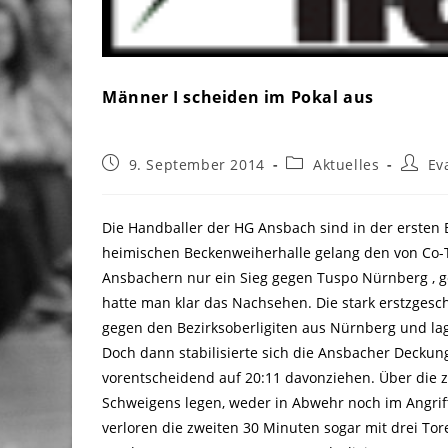
Männer I scheiden im Pokal aus
Beitrag
Beitrags-
Beitra
9. September 2014
Aktuelles
Ev
veröffentlicht:
Kategorie:
Autor:
Die Handballer der HG Ansbach sind in der ersten
heimischen Beckenweiherhalle gelang den von Co-
Ansbachern nur ein Sieg gegen Tuspo Nürnberg , g
hatte man klar das Nachsehen. Die stark erstzgesc
gegen den Bezirksoberligiten aus Nürnberg und lag
Doch dann stabilisierte sich die Ansbacher Decku
vorentscheidend auf 20:11 davonziehen. Über die z
Schweigens legen, weder in Abwehr noch im Angrif
verloren die zweiten 30 Minuten sogar mit drei Tor