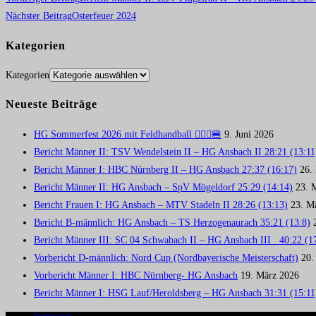
Nächster Beitrag
Osterfeuer 2024
Kategorien
Kategorien
Neueste Beiträge
HG Sommerfest 2026 mit Feldhandball 🤾🏼‍♂️🍔
9. Juni 2026
Bericht Männer II: TSV Wendelstein II – HG Ansbach II 28:21 (13:11
Bericht Männer I: HBC Nürnberg II – HG Ansbach 27:37 (16:17)
26.
Bericht Männer II: HG Ansbach – SpV Mögeldorf 25:29 (14:14)
23. 
Bericht Frauen I: HG Ansbach – MTV Stadeln II 28:26 (13:13)
23. M
Bericht B-männlich: HG Ansbach – TS Herzogenaurach 35:21 (13:8)
Bericht Männer III: SC 04 Schwabach II – HG Ansbach III 40:22 (1
Vorbericht D-männlich: Nord Cup (Nordbayerische Meisterschaft)
20.
Vorbericht Männer I: HBC Nürnberg- HG Ansbach
19. März 2026
Bericht Männer I: HSG Lauf/Heroldsberg – HG Ansbach 31:31 (15:11
Impressum