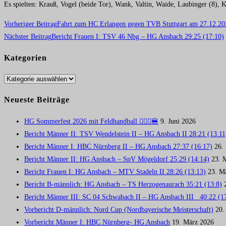
Es spielten: Krauß, Vogel (beide Tor), Wank, Valtin, Waide, Laubinger (8), Kl
Weitere
Vorheriger Beitrag
Fahrt zum HC Erlangen gegen TVB Stuttgart am 27.12.20
Nächster Beitrag
Bericht Frauen I: TSV 46 Nbg – HG Ansbach 29:25 (17:10)
Artikel
ansehen
Kategorien
Kategorien
Neueste Beiträge
HG Sommerfest 2026 mit Feldhandball 🤾🏼‍♂️🍔
9. Juni 2026
Bericht Männer II: TSV Wendelstein II – HG Ansbach II 28:21 (13:11
Bericht Männer I: HBC Nürnberg II – HG Ansbach 27:37 (16:17)
26.
Bericht Männer II: HG Ansbach – SpV Mögeldorf 25:29 (14:14)
23. 
Bericht Frauen I: HG Ansbach – MTV Stadeln II 28:26 (13:13)
23. M
Bericht B-männlich: HG Ansbach – TS Herzogenaurach 35:21 (13:8)
Bericht Männer III: SC 04 Schwabach II – HG Ansbach III 40:22 (1
Vorbericht D-männlich: Nord Cup (Nordbayerische Meisterschaft)
20.
Vorbericht Männer I: HBC Nürnberg- HG Ansbach
19. März 2026