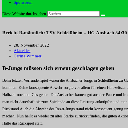
Sponsoren
Diese Website durchsuchen
Bericht B-männlich: TSV Schleißheim – HG Ansbach 34:30 
Beitrag
28. November 2022
veröffentlicht:
Beitrags-
Aktuelles
Kategorie:
Beitrags-
Carina Wimmer
Autor:
B-Jungs müssen sich erneut geschlagen geben
Beim letzten Vorrundenspiel waren die Ansbacher Jungs in Schleißheim zu Gas
kommen. Keine konsequente Abwehr sorgte vor allem für einen Halbzeitstand v
Halbzeit nochmal Gas geben. Die Ansbacher kamen gut aus der Pause und in 
man nicht dauerhaft bis zum Spielende an diese Leistung anknüpfen und man
Rückstand Auch die Abwehr der Rezat-Jungs stand nicht konsequent genug u
machen. Nun heißt es wieder zu alter Stärke zurückzufinden, die guten Akt
Halle das Rückspiel statt.