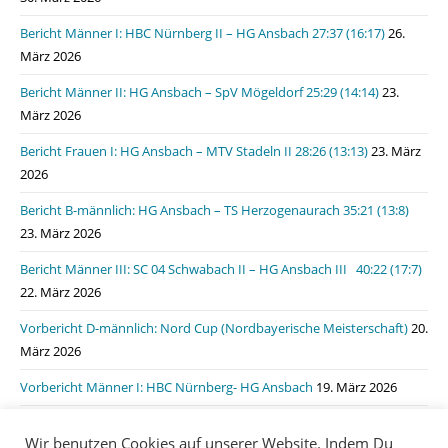
Bericht Männer I: HBC Nürnberg II – HG Ansbach 27:37 (16:17)
26.
März 2026
Bericht Männer II: HG Ansbach – SpV Mögeldorf 25:29 (14:14)
23.
März 2026
Bericht Frauen I: HG Ansbach – MTV Stadeln II 28:26 (13:13)
23. März
2026
Bericht B-männlich: HG Ansbach – TS Herzogenaurach 35:21 (13:8)
23. März 2026
Bericht Männer III: SC 04 Schwabach II – HG Ansbach III 40:22 (17:7)
22. März 2026
Vorbericht D-männlich: Nord Cup (Nordbayerische Meisterschaft)
20.
März 2026
Vorbericht Männer I: HBC Nürnberg- HG Ansbach
19. März 2026
Bericht Männer I: HSG Lauf/Heroldsberg – HG Ansbach 31:31 (15:11)
Wir benutzen Cookies auf unserer Website. Indem Du
19. März 2026