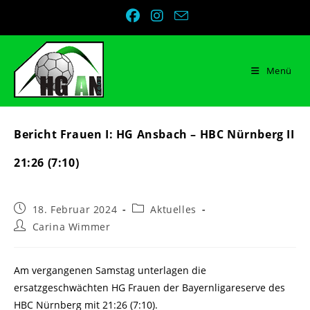
Zum
Inhalt
springen
Menü
Bericht Frauen I: HG Ansbach – HBC Nürnberg II
21:26 (7:10)
Beitrag
Beitrags-
18. Februar 2024
Aktuelles
veröffentlicht:
Kategorie:
Beitrags-
Carina Wimmer
Autor:
Am vergangenen Samstag unterlagen die
ersatzgeschwächten HG Frauen der Bayernligareserve des
HBC Nürnberg mit 21:26 (7:10).