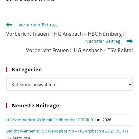
Weitere
Vorheriger Beitrag
Artikel
Vorbericht Frauen I: HG Ansbach – HBC Nürnberg II
ansehen
Nächster Beitrag
Vorbericht Frauen I: HG Ansbach – TSV Roßtal
Kategorien
Kategorien
Neueste Beiträge
HG Sommerfest 2026 mit Feldhandball 🤾🏼‍♂️🍔
9. Juni 2026
Bericht Männer II: TSV Wendelstein II – HG Ansbach II 28:21 (13:11)
30. März 2026