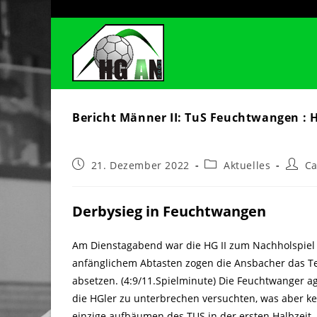
Zum
Inhalt
springen
Bericht Männer II: TuS Feuchtwangen : H
Beitrag
Beitrags-
Beitra
21. Dezember 2022
Aktuelles
C
veröffentlicht:
Kategorie:
Autor:
Derbysieg in Feuchtwangen
Am Dienstagabend war die HG II zum Nachholspiel
anfänglichem Abtasten zogen die Ansbacher das T
absetzen. (4:9/11.Spielminute) Die Feuchtwanger ag
die HGler zu unterbrechen versuchten, was aber ke
einzige aufbäumen des TUS in der ersten Halbzeit.