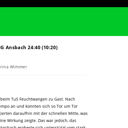
G Ansbach 24:40 (10:20)
gs-
arina Wimmer
 beim TuS Feuchtwangen zu Gast. Nach
empo an und konnten sich so Tor um Tor
ierten daraufhin mit der schnellen Mitte, was
ine Wirkung zeigte. Das war jedoch, das
 Ansbach eroberte sich unterstützt vom stark