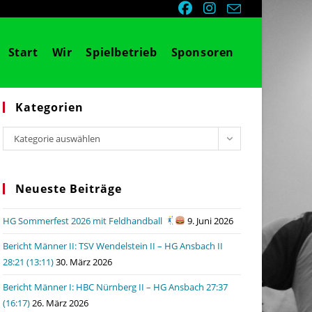
Start
Wir
Spielbetrieb
Sponsoren
Kategorien
Kategorien
Kategorie auswählen
Neueste Beiträge
HG Sommerfest 2026 mit Feldhandball
9. Juni 2026
Bericht Männer II: TSV Wendelstein II – HG Ansbach II
28:21 (13:11)
30. März 2026
Bericht Männer I: HBC Nürnberg II – HG Ansbach 27:37
(16:17)
26. März 2026