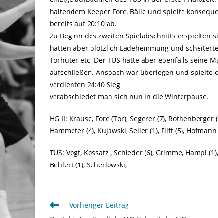
haltendem Keeper Fore, Bälle und spielte konsequen
bereits auf 20:10 ab.
Zu Beginn des zweiten Spielabschnitts erspielten 
hatten aber plötzlich Ladehemmung und scheiterten
Torhüter etc. Der TUS hatte aber ebenfalls seine 
aufschließen. Ansbach war überlegen und spielte 
verdienten 24:40 Sieg
verabschiedet man sich nun in die Winterpause.
HG II: Krause, Fore (Tor); Segerer (7), Rothenberger (5)
Hammeter (4), Kujawski, Seiler (1), Filff (5), Hofmann (
TUS: Vogt, Kossatz , Schieder (6), Grimme, Hampl (1), 
Behlert (1), Scherlowski;
Weitere
Vorheriger Beitrag
Artikel