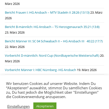
März 2026
Bericht Frauen I: HG Ansbach – MTV Stadeln II 28:26 (13:13)
23. März
2026
Bericht B-männlich: HG Ansbach – TS Herzogenaurach 35:21 (13:8)
23. März 2026
Bericht Männer III: SC 04 Schwabach II – HG Ansbach III 40:22 (17:7)
22. März 2026
Vorbericht D-männlich: Nord Cup (Nordbayerische Meisterschaft)
20.
März 2026
Vorbericht Männer I: HBC Nürnberg- HG Ansbach
19. März 2026
Bericht Männer I: HSG Lauf/Heroldsberg – HG Ansbach 31:31 (15:11)
Wir benutzen Cookies auf unserer Website. Indem Du
19. März 2026
“Akzeptieren” auswählst, stimmst Du sämtllichen Cookies
zu, Du hast jedoch die Möglichkeit über "Einstellungen"
die Cookieverwendung anzupassen.
Impressum
Datenschutzerklärung
login
Einstellungen
Akzeptieren