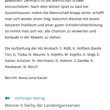
gewonnen. Demnach ist die Mannschaft schwer
einzuschätzen. Nach dem letzten Spiel zu Gast bei
Gunzenhausen, indem die Mannschaft knapp verlor, erhofft
man sich wieder einen Sieg. Natürlich diesmal mit einem
besseren Publikum und einer guten Schiedsrichterleistung.
So nimmt man sich vor, alle Chancen zu verwerten und
kompakt in der Abwehr zu stehen.
Die Aufstellung der HG Ansbach: F. Rößl, K. Hüftlein (beide
Tor), G. Toska, N. Maurer, S. Kojellis, M. Kojellis, E. Voigt, E.
Kaiser, A.Kaiser, N. Herrmann, D. Hübner, C.Gantke, K.
Neubauer, N. Resch
Bericht: Anna-Lena Kaiser
Weitere
Vorheriger Beitrag
Artikel
Männer II; Derby der Landesligareserven
ansehen