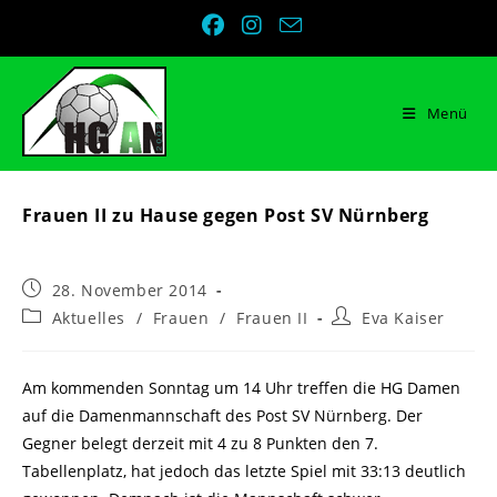
Zum
Inhalt
springen
Menü
Frauen II zu Hause gegen Post SV Nürnberg
Beitrag
28. November 2014
veröffentlicht:
Beitrags-
Beitrags-
Aktuelles
/
Frauen
/
Frauen II
Eva Kaiser
Kategorie:
Autor:
Am kommenden Sonntag um 14 Uhr treffen die HG Damen
auf die Damenmannschaft des Post SV Nürnberg. Der
Gegner belegt derzeit mit 4 zu 8 Punkten den 7.
Tabellenplatz, hat jedoch das letzte Spiel mit 33:13 deutlich