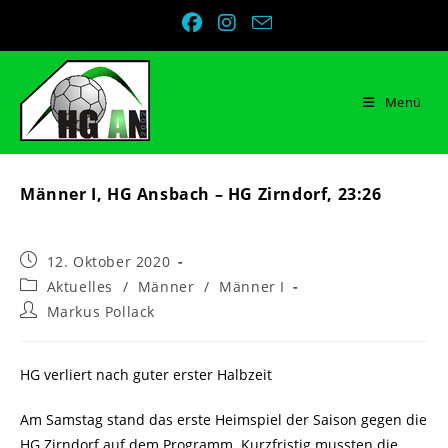
Zum
Inhalt
springen
Menü
Männer I, HG Ansbach – HG Zirndorf, 23:26
Beitrag
12. Oktober 2020
veröffentlicht:
Beitrags-
Aktuelles
/
Männer
/
Männer I
Kategorie:
Beitrags-
Markus Pollack
Autor:
HG verliert nach guter erster Halbzeit
Am Samstag stand das erste Heimspiel der Saison gegen die
HG Zirndorf auf dem Programm. Kurzfristig mussten die