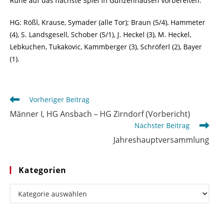
Ruhe auf das nächste Spiel in Gunzenhausen vorbereiten.
HG: Rößl, Krause, Symader (alle Tor); Braun (5/4), Hammeter
(4), S. Landsgesell, Schober (5/1), J. Heckel (3), M. Heckel,
Lebkuchen, Tukakovic, Kammberger (3), Schröferl (2), Bayer
(1).
Weitere
Vorheriger Beitrag
Artikel
Männer I, HG Ansbach – HG Zirndorf (Vorbericht)
ansehen
Nächster Beitrag
Jahreshauptversammlung
Kategorien
Kategorien